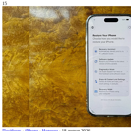
15
Посібник
·
iPhone
·
Новини
·
18 липня 2026