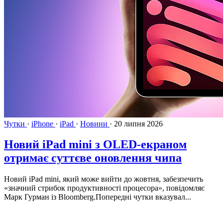
Чутки
·
iPhone
·
iPad
·
Новини
·
20 липня 2026
Новий iPad mini з OLED-екраном
отримає суттєве оновлення чипа
Новий iPad mini, який може вийти до жовтня, забезпечить
«значний стрибок продуктивності процесора», повідомляє
Марк Гурман із Bloomberg.Попередні чутки вказувал...