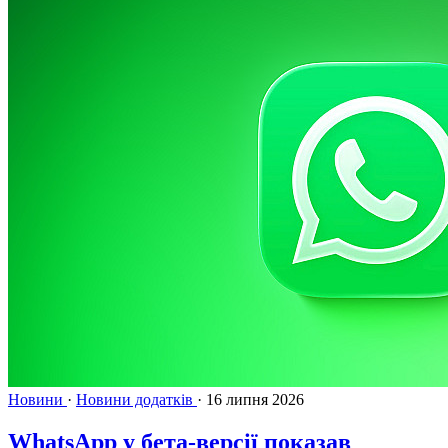
Новини
·
Новини додатків
·
16 липня 2026
WhatsApp у бета-версії показав