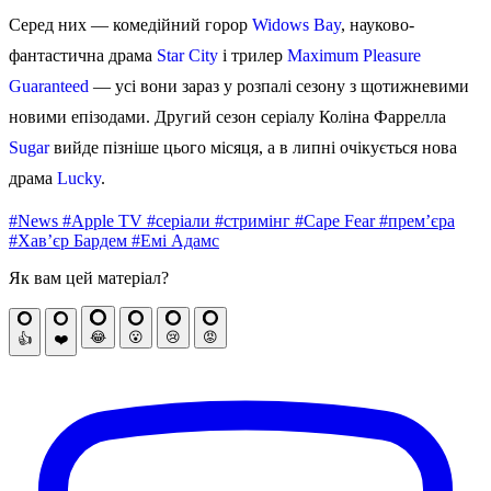
Серед них — комедійний горор
Widows Bay
, науково-
фантастична драма
Star City
і трилер
Maximum Pleasure
Guaranteed
— усі вони зараз у розпалі сезону з щотижневими
новими епізодами. Другий сезон серіалу Коліна Фаррелла
Sugar
вийде пізніше цього місяця, а в липні очікується нова
драма
Lucky
.
#News
#Apple TV
#серіали
#стримінг
#Cape Fear
#прем’єра
#Хав’єр Бардем
#Емі Адамс
Як вам цей матеріал?
😂
😮
😢
😡
👍
❤️