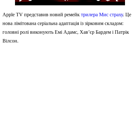
Play
Mute
Settings
Enter
fullscreen
Apple TV представив новий ремейк
трилера Мис страху
. Це
нова лімітована серіальна адаптація із зірковим складом:
головні ролі виконують Емі Адамс, Хав’єр Бардем і Патрік
Вілсон.