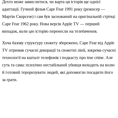
Дехто може замислитися, чи варта ця історія ще однієї
адаптації. Гучний фільм Cape Fear 1991 року (режисер —
Мартін Скорсезе) і сам був заснований на оригінальній стрічці
Cape Fear 1962 року. Нова версія Apple TV — перший
випадок, коли цю історію перенесли на телебачення.
Хоча базову структуру сюжету збережено, Cape Fear від Apple
TV отримав сучасні декорації та сюжетні лінії, зокрема сучасні
технології на кшталт телефонів і подкасту про true crime. Але
суть та сама: психічно нестабільний убивця виходить на волю
й готовий тероризувати людей, які допомогли посадити його
за ґрати.