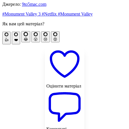
Джерело:
9to5mac.com
#Monument Valley 3
#Netflix
#Monument Valley
Як вам цей матеріал?
😂
😮
😢
😡
👍
❤️
Оцінити матеріал
Коментарі