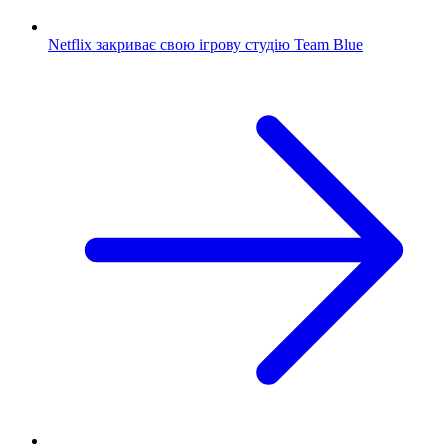
Netflix закриває свою ігрову студію Team Blue