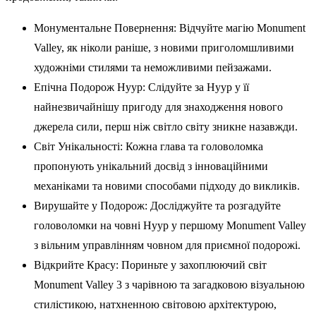
Монументальне Повернення: Відчуйте магію Monument
Valley, як ніколи раніше, з новими приголомшливими
художніми стилями та неможливими пейзажами.
Епічна Подорож Нуур: Слідуйте за Нуур у її
найнезвичайнішу пригоду для знаходження нового
джерела сили, перш ніж світло світу зникне назавжди.
Світ Унікальності: Кожна глава та головоломка
пропонують унікальний досвід з інноваційними
механіками та новими способами підходу до викликів.
Вирушайте у Подорож: Досліджуйте та розгадуйте
головоломки на човні Нуур у першому Monument Valley
з вільним управлінням човном для приємної подорожі.
Відкрийте Красу: Пориньте у захоплюючий світ
Monument Valley 3 з чарівною та загадковою візуальною
стилістикою, натхненною світовою архітектурою,