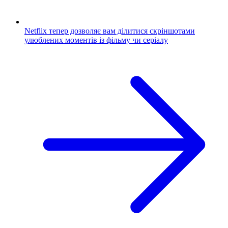
Netflix тепер дозволяє вам ділитися скріншотами
улюблених моментів із фільму чи серіалу