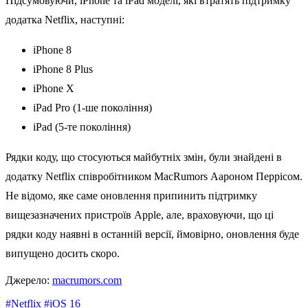
Підсумовуючи, ‌iPhone‌ та ‌iPad‌ моделі, які втратять підтримку
додатка Netflix, наступні:
iPhone‌ 8
‌iPhone‌ 8 Plus
‌iPhone‌ X
‌iPad Pro‌ (1-ше покоління)
‌iPad‌ (5-те покоління)
Рядки коду, що стосуються майбутніх змін, були знайдені в
додатку Netflix співробітником MacRumors Аароном Перрісом.
Не відомо, яке саме оновлення припинить підтримку
вищезазначених пристроїв Apple, але, враховуючи, що ці
рядки коду наявні в останній версії, ймовірно, оновлення буде
випущено досить скоро.
Джерело:
macrumors.com
#Netflix
#iOS 16