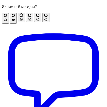
Як вам цей матеріал?
😂
😮
😢
😡
👍
❤️