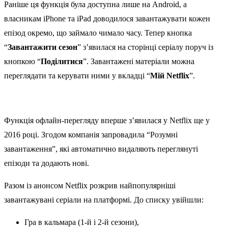
Раніше ця функція була доступна лише на Android, а
власникам iPhone та iPad доводилося завантажувати кожен
епізод окремо, що займало чимало часу. Тепер кнопка
“
Завантажити сезон
” з’явилася на сторінці серіалу поруч із
кнопкою “
Поділитися
”. Завантажені матеріали можна
переглядати та керувати ними у вкладці “
Мій Netflix
”.
Функція офлайн-перегляду вперше з’явилася у Netflix ще у
2016 році. Згодом компанія запровадила “Розумні
завантаження”, які автоматично видаляють переглянуті
епізоди та додають нові.
Разом із анонсом Netflix розкрив найпопулярніші
завантажувані серіали на платформі. До списку увійшли:
Гра в кальмара (1-й і 2-й сезони),