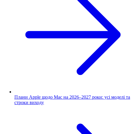
Плани Apple щодо Mac на 2026–2027 роки: усі моделі та
строки виходу