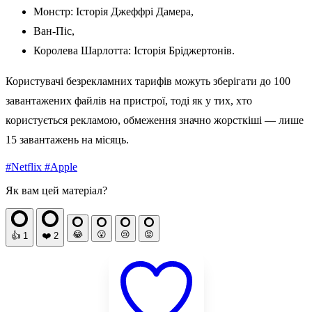
Монстр: Історія Джеффрі Дамера,
Ван-Піс,
Королева Шарлотта: Історія Бріджертонів.
Користувачі безрекламних тарифів можуть зберігати до 100
завантажених файлів на пристрої, тоді як у тих, хто
користується рекламою, обмеження значно жорсткіші — лише
15 завантажень на місяць.
#Netflix
#Apple
Як вам цей матеріал?
😂
😮
😢
😡
👍
1
❤️
2