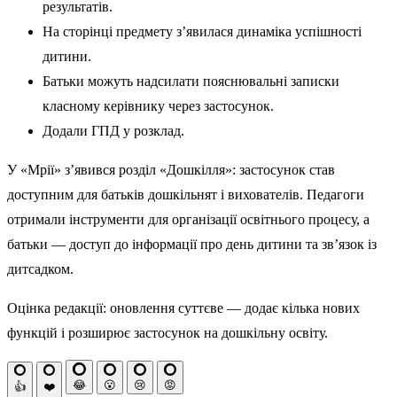
результатів.
На сторінці предмету з’явилася динаміка успішності
дитини.
Батьки можуть надсилати пояснювальні записки
класному керівнику через застосунок.
Додали ГПД у розклад.
У «Мрії» з’явився розділ «Дошкілля»: застосунок став
доступним для батьків дошкільнят і вихователів. Педагоги
отримали інструменти для організації освітнього процесу, а
батьки — доступ до інформації про день дитини та зв’язок із
дитсадком.
Оцінка редакції: оновлення суттєве — додає кілька нових
функцій і розширює застосунок на дошкільну освіту.
😂
😮
😢
😡
👍
❤️