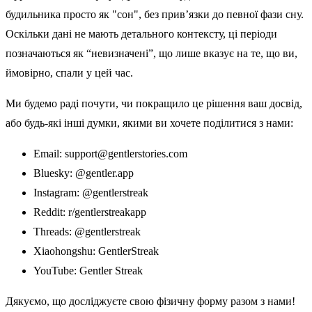
будильника просто як "сон", без прив’язки до певної фази сну.
Оскільки дані не мають детального контексту, ці періоди
позначаються як “невизначені”, що лише вказує на те, що ви,
ймовірно, спали у цей час.
Ми будемо раді почути, чи покращило це рішення ваш досвід,
або будь-які інші думки, якими ви хочете поділитися з нами:
Email:
support@gentlerstories.com
Bluesky: @gentler.app
Instagram: @gentlerstreak
Reddit: r/gentlerstreakapp
Threads: @gentlerstreak
Xiaohongshu: GentlerStreak
YouTube: Gentler Streak
Дякуємо, що досліджуєте свою фізичну форму разом з нами!