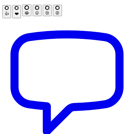
😂
😮
😢
😡
👍
❤️