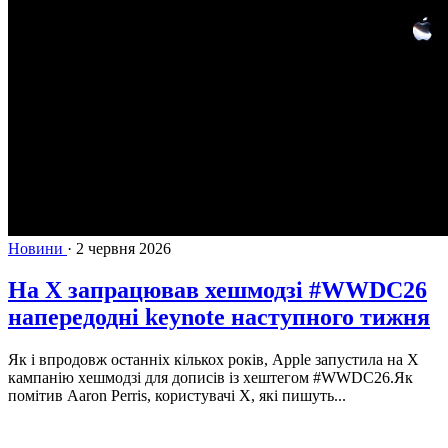
Новини
·
2 червня 2026
На X запрацював хешмодзі #WWDC26
напередодні keynote наступного тижня
Як і впродовж останніх кількох років, Apple запустила на X
кампанію хешмодзі для дописів із хештегом #WWDC26.Як
помітив Aaron Perris, користувачі X, які пишуть...