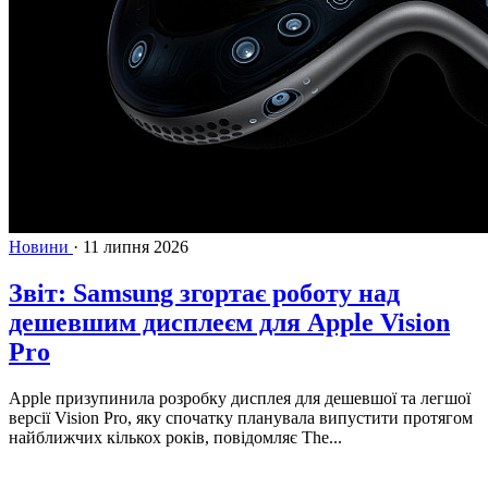
Новини
·
11 липня 2026
Звіт: Samsung згортає роботу над
дешевшим дисплеєм для Apple Vision
Pro
Apple призупинила розробку дисплея для дешевшої та легшої
версії Vision Pro, яку спочатку планувала випустити протягом
найближчих кількох років, повідомляє The...