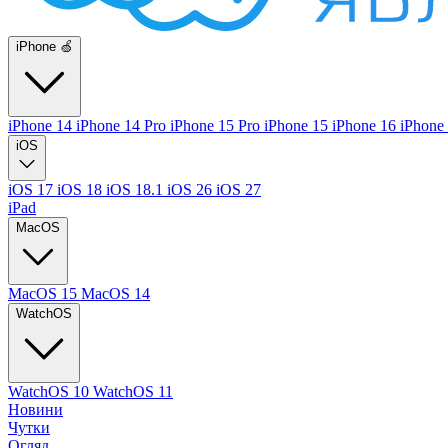
iPhone 🍏
iPhone 14
iPhone 14 Pro
iPhone 15 Pro
iPhone 15
iPhone 16
iPhone
iOS
iOS 17
iOS 18
iOS 18.1
iOS 26
iOS 27
iPad
MacOS
MacOS 15
MacOS 14
WatchOS
WatchOS 10
WatchOS 11
Новини
Чутки
Огляд