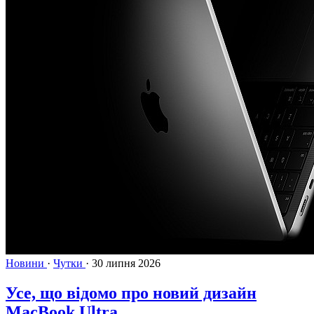
Новини
·
Чутки
·
30 липня 2026
Усе, що відомо про новий дизайн
MacBook Ultra