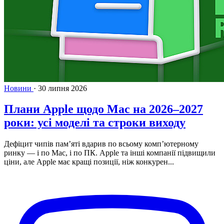
Новини
·
30 липня 2026
Плани Apple щодо Mac на 2026–2027
роки: усі моделі та строки виходу
Дефіцит чипів пам’яті вдарив по всьому комп’ютерному
ринку — і по Mac, і по ПК. Apple та інші компанії підвищили
ціни, але Apple має кращі позиції, ніж конкурен...