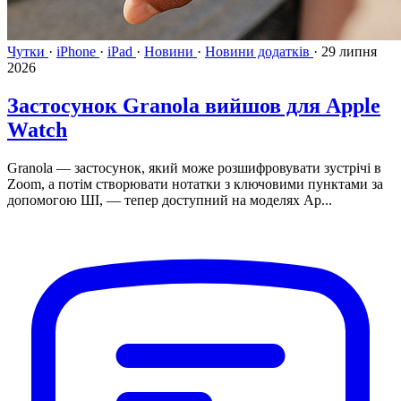
Чутки
·
iPhone
·
iPad
·
Новини
·
Новини додатків
·
29 липня
2026
Застосунок Granola вийшов для Apple
Watch
Granola — застосунок, який може розшифровувати зустрічі в
Zoom, а потім створювати нотатки з ключовими пунктами за
допомогою ШІ, — тепер доступний на моделях Ap...