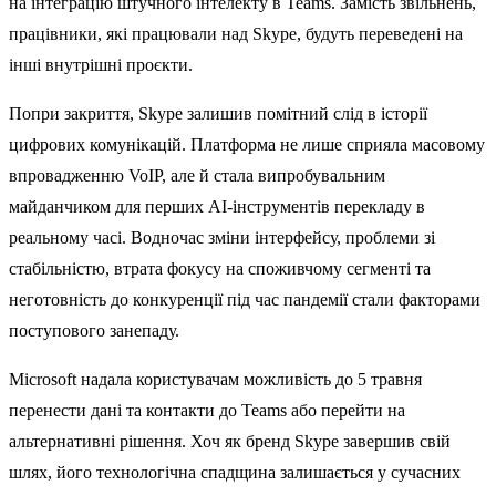
на інтеграцію штучного інтелекту в Teams. Замість звільнень,
працівники, які працювали над Skype, будуть переведені на
інші внутрішні проєкти.
Попри закриття, Skype залишив помітний слід в історії
цифрових комунікацій. Платформа не лише сприяла масовому
впровадженню VoIP, але й стала випробувальним
майданчиком для перших AI-інструментів перекладу в
реальному часі. Водночас зміни інтерфейсу, проблеми зі
стабільністю, втрата фокусу на споживчому сегменті та
неготовність до конкуренції під час пандемії стали факторами
поступового занепаду.
Microsoft надала користувачам можливість до 5 травня
перенести дані та контакти до Teams або перейти на
альтернативні рішення. Хоч як бренд Skype завершив свій
шлях, його технологічна спадщина залишається у сучасних