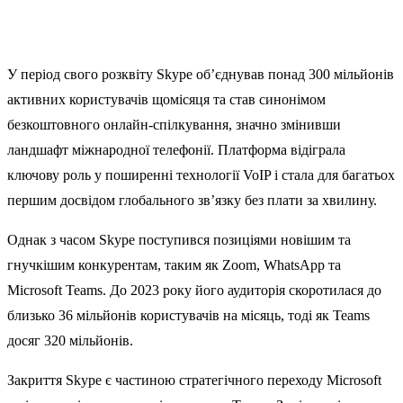
У період свого розквіту Skype об’єднував понад 300 мільйонів
активних користувачів щомісяця та став синонімом
безкоштовного онлайн-спілкування, значно змінивши
ландшафт міжнародної телефонії. Платформа відіграла
ключову роль у поширенні технології VoIP і стала для багатьох
першим досвідом глобального зв’язку без плати за хвилину.
Однак з часом Skype поступився позиціями новішим та
гнучкішим конкурентам, таким як Zoom, WhatsApp та
Microsoft Teams. До 2023 року його аудиторія скоротилася до
близько 36 мільйонів користувачів на місяць, тоді як Teams
досяг 320 мільйонів.
Закриття Skype є частиною стратегічного переходу Microsoft