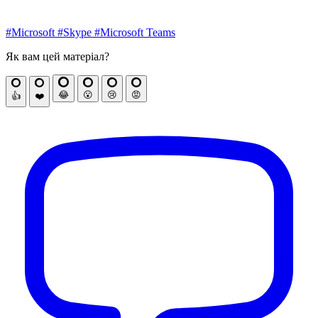
#Microsoft
#Skype
#Microsoft Teams
Як вам цей матеріал?
😂
😮
😢
😡
👍
❤️