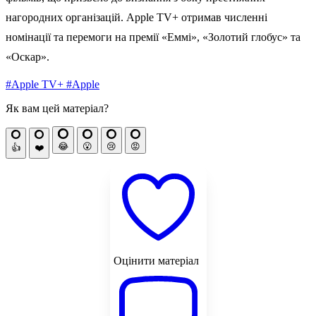
нагородних організацій. Apple TV+ отримав численні
номінації та перемоги на премії «Еммі», «Золотий глобус» та
«Оскар».
#Apple TV+
#Apple
Як вам цей матеріал?
😂
😮
😢
😡
👍
❤️
Оцінити матеріал