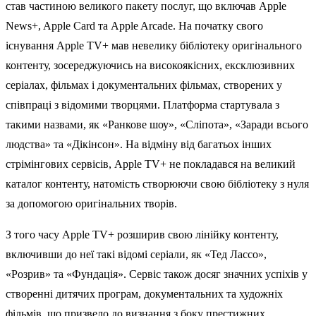
став частиною великого пакету послуг, що включав Apple
News+, Apple Card та Apple Arcade. На початку свого
існування Apple TV+ мав невелику бібліотеку оригінального
контенту, зосереджуючись на високоякісних, ексклюзивних
серіалах, фільмах і документальних фільмах, створених у
співпраці з відомими творцями. Платформа стартувала з
такими назвами, як «Ранкове шоу», «Сліпота», «Заради всього
людства» та «Дікінсон». На відміну від багатьох інших
стрімінгових сервісів, Apple TV+ не покладався на великий
каталог контенту, натомість створюючи свою бібліотеку з нуля
за допомогою оригінальних творів.
З того часу Apple TV+ розширив свою лінійку контенту,
включивши до неї такі відомі серіали, як «Тед Лассо»,
«Розрив» та «Фундація». Сервіс також досяг значних успіхів у
створенні дитячих програм, документальних та художніх
фільмів, що призвело до визнання з боку престижних