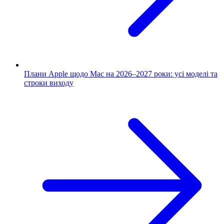
Плани Apple щодо Mac на 2026–2027 роки: усі моделі та
строки виходу