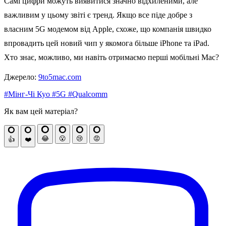
Самі цифри можуть виявитися значно відхиленими, але
важливим у цьому звіті є тренд. Якщо все піде добре з
власним 5G модемом від Apple, схоже, що компанія швидко
впровадить цей новий чип у якомога більше iPhone та iPad.
Хто знає, можливо, ми навіть отримаємо перші мобільні Mac?
Джерело:
9to5mac.com
#Мінг-Чі Куо
#5G
#Qualcomm
Як вам цей матеріал?
😂
😮
😢
😡
👍
❤️