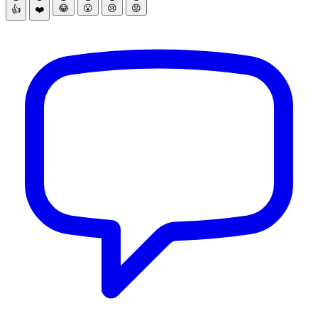
😂
😮
😢
😡
👍
❤️