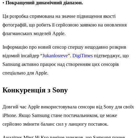
•
Покращений динамічний діапазон.
Ця розробка спрямована на значне підвищення якості
фотографій, що робить її серйозною заявкою на оновлення
флагманських моделей Apple.
Інформацію про новий сенсор спершу нещодавно розкрив
відомий інсайдер “
Jukanlosreve
”.
DigiTimes
підтверджує, що
Samsung активно працює над створенням цих сенсорів
спеціально для Apple.
Конкуренція з Sony
Довгий час Apple використовувала сенсори від Sony для своїх
iPhone. Якщо Samsung стане постачальником, це може
серйозно змінити баланс сил у ланцюгу поставок.
Аналітик Мінґ-Чі Куо раніше зазначав, що Samsung почне