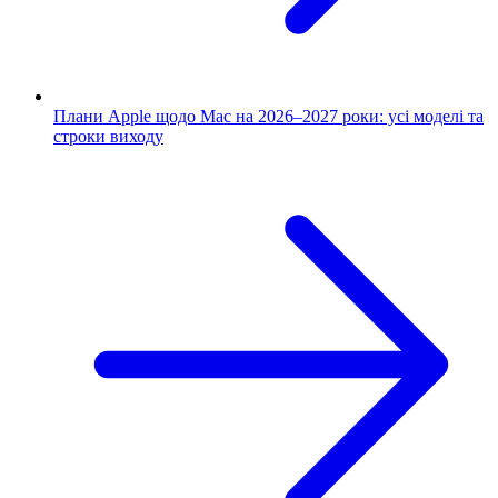
Плани Apple щодо Mac на 2026–2027 роки: усі моделі та
строки виходу