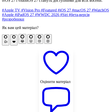
tvOS 27 і visionOS 27 стануть доступними для всіх восени.
#Apple TV
#Vision Pro
#Featured
#iOS 27
#macOS 27
#WatchOS
#Apple
#iPadOS 27
#WWDC 2026
#Siri
#бета-версія
#розробники
Як вам цей матеріал?
😂
😮
😢
😡
👍
❤️
Оцінити матеріал