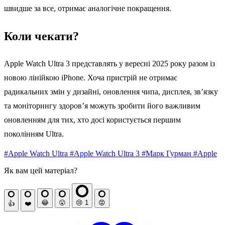
швидше за все, отримає аналогічне покращення.
Коли чекати?
Apple Watch Ultra 3 представлять у вересні 2025 року разом із
новою лінійкою iPhone. Хоча пристрій не отримає
радикальних змін у дизайні, оновлення чипа, дисплея, зв’язку
та моніторингу здоров’я можуть зробити його важливим
оновленням для тих, хто досі користується першим
поколінням Ultra.
#Apple Watch Ultra
#Apple Watch Ultra 3
#Марк Гурман
#Apple
Як вам цей матеріал?
😂
😮
😢
1
😡
👍
❤️