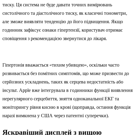
тиску. Ця система не буде давати точних вимірювань
систолічного та діастолічного тиску, як класичні тонометри,
але зможе виявляти тенденцію до його підвищення. Якщо
годинник зафіксує ознаки гіпертензії, користувач отримає
сповіщення з рекомендацією звернутися до лікаря.
Гіпертонія вважається «тихим убивцею», оскільки часто
розвивається без помітних симптомів, що може призвести до
серйозних ускладнень, таких як серцева недостатність або
інсульт. Apple вже інтегрувала в годинники функції виявлення
нерегулярного серцебиття, зняття одноканальної ЕКГ та
моніторингу рівня кисню в крові (щоправда, остання функція
наразі вимкнена у США через патентні суперечки).
Яскравіший дисплей з вищою