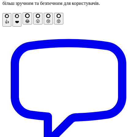
більш зручним та безпечним для користувачів.
😂
😮
😢
😡
👍
❤️