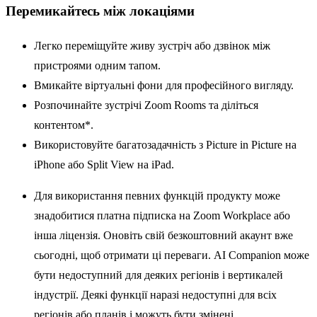
Перемикайтесь між локаціями
Легко переміщуйте живу зустріч або дзвінок між
пристроями одним тапом.
Вмикайте віртуальні фони для професійного вигляду.
Розпочинайте зустрічі Zoom Rooms та діліться
контентом*.
Використовуйте багатозадачність з Picture in Picture на
iPhone або Split View на iPad.
Для використання певних функцій продукту може
знадобитися платна підписка на Zoom Workplace або
інша ліцензія. Оновіть свій безкоштовний акаунт вже
сьогодні, щоб отримати ці переваги. AI Companion може
бути недоступний для деяких регіонів і вертикалей
індустрії. Деякі функції наразі недоступні для всіх
регіонів або планів і можуть бути змінені.