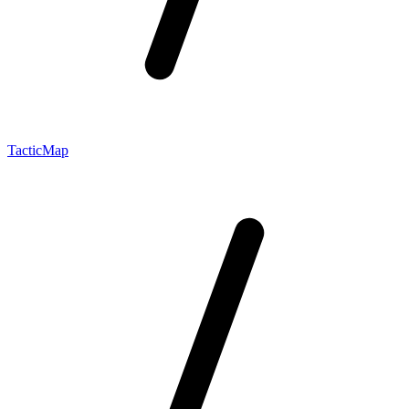
TacticMap