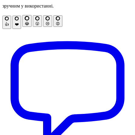
зручним у використанні.
😂
😮
😢
😡
👍
❤️