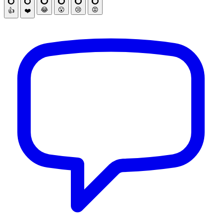
😂
😮
😢
😡
👍
❤️