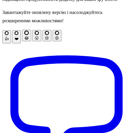
Завантажуйте оновлену версію і насолоджуйтесь
розширеними можливостями!
😂
😮
😢
😡
👍
❤️