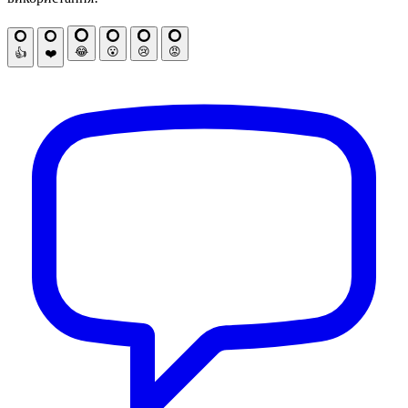
😂
😮
😢
😡
👍
❤️