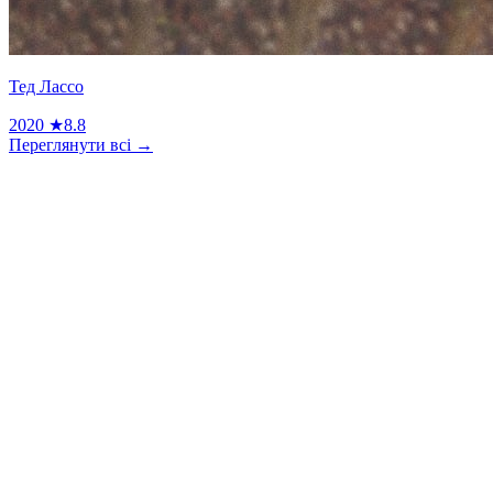
Тед Лассо
2020
★
8.8
Переглянути всі →