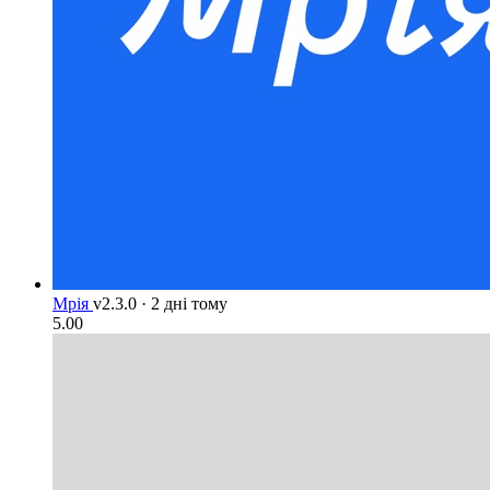
Мрія
v2.3.0
·
2 дні тому
5.00