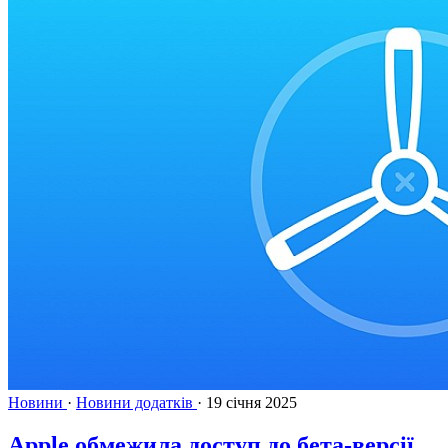
Новини
·
Новини додатків
·
19 січня 2025
Apple обмежила доступ до бета-версії