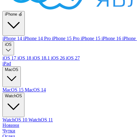
iPhone 🍏
iPhone 14
iPhone 14 Pro
iPhone 15 Pro
iPhone 15
iPhone 16
iPhone
iOS
iOS 17
iOS 18
iOS 18.1
iOS 26
iOS 27
iPad
MacOS
MacOS 15
MacOS 14
WatchOS
WatchOS 10
WatchOS 11
Новини
Чутки
Огляд