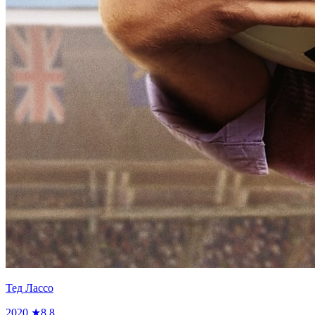
Тед Лассо
2020
★
8.8