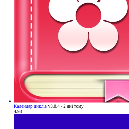
Календар циклів
v3.8.4
·
2 дні тому
4.93