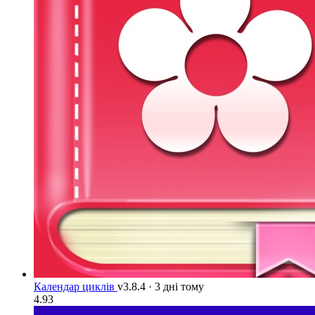
Календар циклів
v3.8.4
·
3 дні тому
4.93