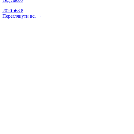
Тед Лассо
2020
★
8.8
Переглянути всі →