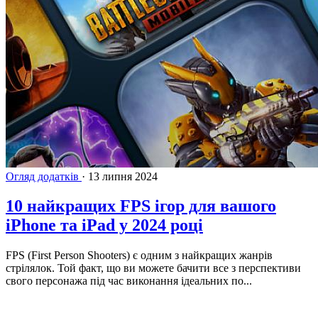
Огляд додатків
·
13 липня 2024
10 найкращих FPS ігор для вашого
iPhone та iPad у 2024 році
FPS (First Person Shooters) є одним з найкращих жанрів
стрілялок. Той факт, що ви можете бачити все з перспективи
свого персонажа під час виконання ідеальних по...