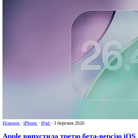
Новини
·
iPhone
·
iPad
·
3 березня 2026
Apple випустила третю бета-версію iOS