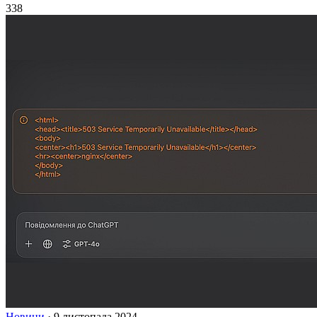
338
Новини
·
9 листопада 2024