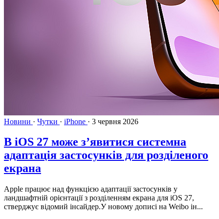
Новини
·
Чутки
·
iPhone
·
3 червня 2026
В iOS 27 може з’явитися системна
адаптація застосунків для розділеного
екрана
Apple працює над функцією адаптації застосунків у
ландшафтній орієнтації з розділенням екрана для iOS 27,
стверджує відомий інсайдер.У новому дописі на Weibo ін...