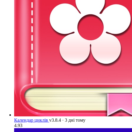
Календар циклів
v3.8.4
·
3 дні тому
4.93