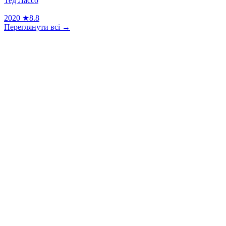
Тед Лассо
2020
★
8.8
Переглянути всі →