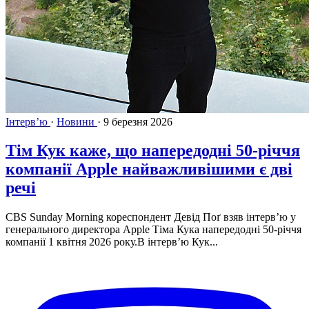
Інтервʼю
·
Новини
·
9 березня 2026
Тім Кук каже, що напередодні 50-річчя
компанії Apple найважливішими є дві
речі
CBS Sunday Morning кореспондент Девід Поґ взяв інтерв’ю у
генерального директора Apple Тіма Кука напередодні 50-річчя
компанії 1 квітня 2026 року.В інтерв’ю Кук...