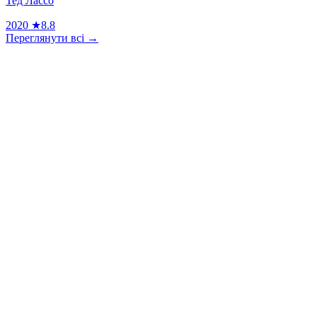
Тед Лассо
2020
★
8.8
Переглянути всі →