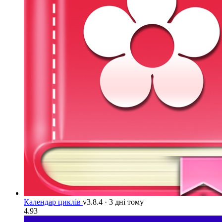
Календар циклів
v3.8.4
·
3 дні тому
4.93