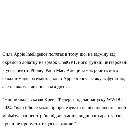
Сила Apple Intelligence полягає в тому, що, на відміну від
окремого додатку на зразок ChatGPT, його функції інтегровані
в усі аспекти iPhone, iPad і Mac. Але це також робить його
складним для розуміння, коли Apple просуває якусь функцію,
але не вказує, де вона знаходиться.
"Наприклад", сказав Крейг Федеріґі під час запуску WWDC
2024, "ваш iPhone може пріоритезувати ваші сповіщення, щоб
мінімізувати непотрібні відволікання, водночас гарантуючи,
що ви не пропустите щось важливе."