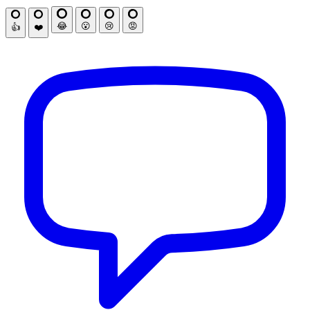
😂
😮
😢
😡
👍
❤️