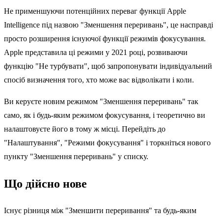
Не применшуючи потенційних переваг функції Apple
Intelligence під назвою "Зменшення переривань", це насправді
просто розширення існуючої функції режимів фокусування.
Apple представила ці режими у 2021 році, розвиваючи
функцію "Не турбувати", щоб запропонувати індивідуальний
спосіб визначення того, хто може вас відволікати і коли.
Ви керуєте новим режимом "Зменшення переривань" так
само, як і будь-яким режимом фокусування, і теоретично ви
налаштовуєте його в тому ж місці. Перейдіть до
"Налаштування", "Режими фокусування" і торкніться нового
пункту "Зменшення переривань" у списку.
Що дійсно нове
Існує різниця між "Зменшити переривання" та будь-яким