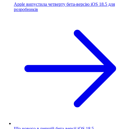
Apple випустила четверту бета-версію iOS 18.5 для
розробників
Що нового в першій бета-версії iOS 18.5