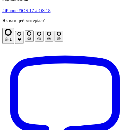
#iPhone
#iOS 17
#iOS 18
Як вам цей матеріал?
😂
😮
😢
😡
👍
1
❤️