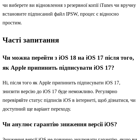
чи виберете ви відновлення з резервної копії iTunes чи вручну
встановите підписаний файл IPSW, процес є відносно
простим.
Часті запитання
Чи можна перейти з iOS 18 на iOS 17 після того,
як Apple припинить підписувати iOS 17?
Ні, після того як Apple припинить підписувати iOS 17,
знизити версію до iOS 17 буде неможливо. Регулярно
перевіряйте статус підписів iOS в інтернеті, щоб дізнатися, чи
доступний ще варіант переходу.
Чи анулює гарантію зниження версії iOS?
Зниження версії iOS не повинно анулювати гарантію, якщо ви