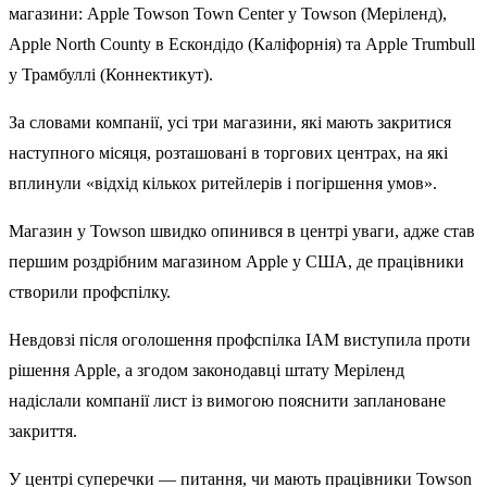
магазини: Apple Towson Town Center у Towson (Меріленд),
Apple North County в Ескондідо (Каліфорнія) та Apple Trumbull
у Трамбуллі (Коннектикут).
За словами компанії, усі три магазини, які мають закритися
наступного місяця, розташовані в торгових центрах, на які
вплинули «відхід кількох ритейлерів і погіршення умов».
Магазин у Towson швидко опинився в центрі уваги, адже став
першим роздрібним магазином Apple у США, де працівники
створили профспілку.
Невдовзі після оголошення профспілка IAM виступила проти
рішення Apple, а згодом законодавці штату Меріленд
надіслали компанії лист із вимогою пояснити заплановане
закриття.
У центрі суперечки — питання, чи мають працівники Towson