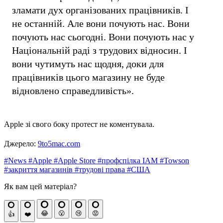
зламати дух організованих працівників. І
не останній. Але вони почують нас. Вони
почують нас сьогодні. Вони почують нас у
Національній раді з трудових відносин. І
вони чутимуть нас щодня, доки для
працівників цього магазину не буде
відновлено справедливість».
Apple зі свого боку протест не коментувала.
Джерело:
9to5mac.com
#News
#Apple
#Apple Store
#профспілка IAM
#Towson
#закриття магазинів
#трудові права
#США
Як вам цей матеріал?
😂
😮
😢
😡
👍
❤️