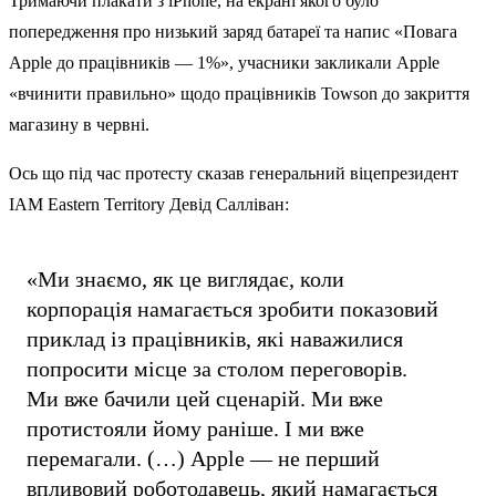
Тримаючи плакати з iPhone, на екрані якого було
попередження про низький заряд батареї та напис «Повага
Apple до працівників — 1%», учасники закликали Apple
«вчинити правильно» щодо працівників Towson до закриття
магазину в червні.
Ось що під час протесту сказав генеральний віцепрезидент
IAM Eastern Territory Девід Салліван:
«Ми знаємо, як це виглядає, коли
корпорація намагається зробити показовий
приклад із працівників, які наважилися
попросити місце за столом переговорів.
Ми вже бачили цей сценарій. Ми вже
протистояли йому раніше. І ми вже
перемагали. (…) Apple — не перший
впливовий роботодавець, який намагається