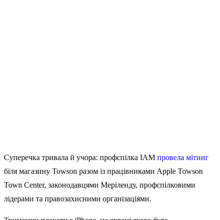
Суперечка тривала й учора: профспілка IAM
провела мітинг
біля магазину Towson разом із працівниками Apple Towson
Town Center, законодавцями Меріленду, профспілковими
лідерами та правозахисними організаціями.