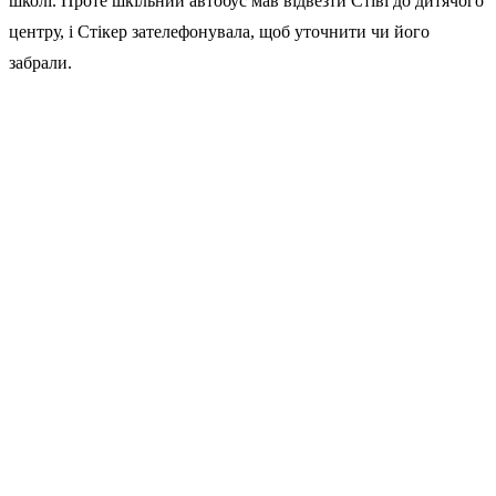
школі. Проте шкільний автобус мав відвезти Стіві до дитячого
центру, і Стікер зателефонувала, щоб уточнити чи його
забрали.