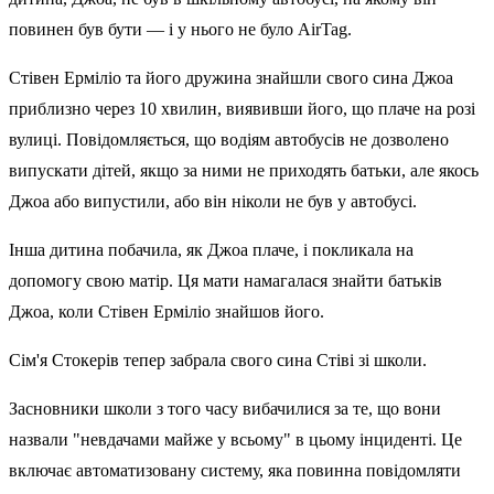
повинен був бути — і у нього не було AirTag.
Стівен Ерміліо та його дружина знайшли свого сина Джоа
приблизно через 10 хвилин, виявивши його, що плаче на розі
вулиці. Повідомляється, що водіям автобусів не дозволено
випускати дітей, якщо за ними не приходять батьки, але якось
Джоа або випустили, або він ніколи не був у автобусі.
Інша дитина побачила, як Джоа плаче, і покликала на
допомогу свою матір. Ця мати намагалася знайти батьків
Джоа, коли Стівен Ерміліо знайшов його.
Сім'я Стокерів тепер забрала свого сина Стіві зі школи.
Засновники школи з того часу вибачилися за те, що вони
назвали "невдачами майже у всьому" в цьому інциденті. Це
включає автоматизовану систему, яка повинна повідомляти