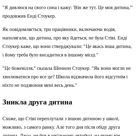
"Я дивлюся на свого сина і кажу: 'Він же тут. Це моя дитина,'"
продовжив Енді Стоукер.
Як повідомляється, три працівники, включаючи водія,
наполягали, що дитина, про яку йдеться, не була Стіві. Енді
Стоукер каже, що вони стверджували: "Це якась інша дитина,
і йому треба було висадитися в іншому місці."
"Це божевілля," сказала Шеннон Стоукер. "Як вони могли не
хвилюватися про все це? Школа відзначила його відсутнім і
ніхто не подзвонив мені весь день."
Зникла друга дитина
Схоже, що Стіві переплутали з іншою дитиною у школі,
можливо, з самого ранку. Але того дня після обіду друга
дитина, Джоа, не був в шкільному автобусі, на якому він