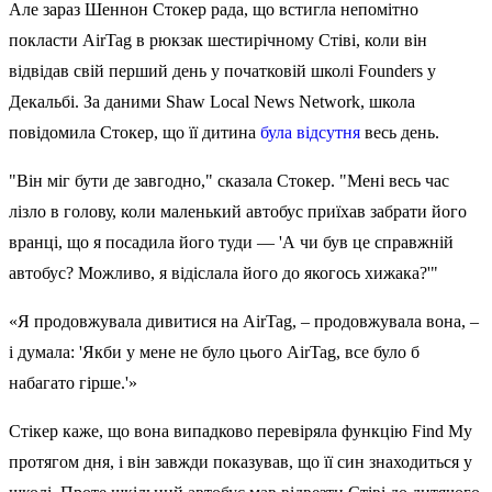
Але зараз Шеннон Стокер рада, що встигла непомітно
покласти AirTag в рюкзак шестирічному Стіві, коли він
відвідав свій перший день у початковій школі Founders у
Декальбі. За даними Shaw Local News Network, школа
повідомила Стокер, що її дитина
була відсутня
весь день.
"Він міг бути де завгодно," сказала Стокер. "Мені весь час
лізло в голову, коли маленький автобус приїхав забрати його
вранці, що я посадила його туди — 'А чи був це справжній
автобус? Можливо, я відіслала його до якогось хижака?'"
«Я продовжувала дивитися на AirTag, – продовжувала вона, –
і думала: 'Якби у мене не було цього AirTag, все було б
набагато гірше.'»
Стікер каже, що вона випадково перевіряла функцію Find My
протягом дня, і він завжди показував, що її син знаходиться у