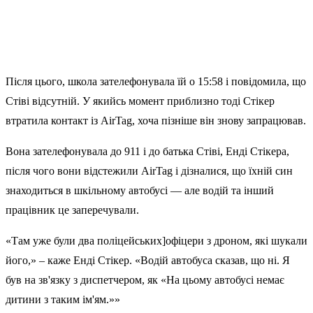
Після цього, школа зателефонувала їй о 15:58 і повідомила, що
Стіві відсутній. У якийсь момент приблизно тоді Стікер
втратила контакт із AirTag, хоча пізніше він знову запрацював.
Вона зателефонувала до 911 і до батька Стіві, Енді Стікера,
після чого вони відстежили AirTag і дізналися, що їхній син
знаходиться в шкільному автобусі — але водій та інший
працівник це заперечували.
«Там уже були два поліцейських]офіцери з дроном, які шукали
його,» – каже Енді Стікер. «Водій автобуса сказав, що ні. Я
був на зв'язку з диспетчером, як «На цьому автобусі немає
дитини з таким ім'ям.»»