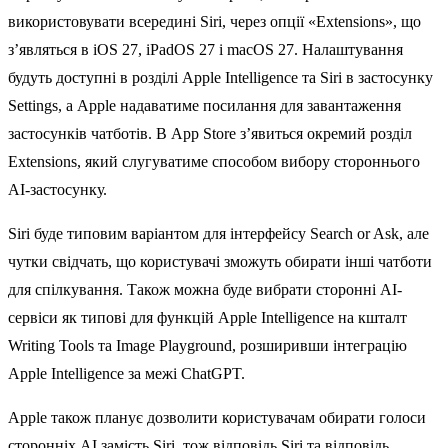
використовувати всередині Siri, через опції «Extensions», що
з’являться в iOS 27, iPadOS 27 і macOS 27. Налаштування
будуть доступні в розділі Apple Intelligence та Siri в застосунку
Settings, а Apple надаватиме посилання для завантаження
застосунків чатботів. В App Store з’явиться окремий розділ
Extensions, який слугуватиме способом вибору стороннього
AI-застосунку.
Siri буде типовим варіантом для інтерфейсу Search or Ask, але
чутки свідчать, що користувачі зможуть обирати інші чатботи
для спілкування. Також можна буде вибрати сторонні AI-
сервіси як типові для функцій Apple Intelligence на кшталт
Writing Tools та Image Playground, розширивши інтеграцію
Apple Intelligence за межі ChatGPT.
Apple також планує дозволити користувачам обирати голоси
сторонніх AI замість Siri, тож відповідь Siri та відповідь