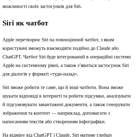
можливості своїх застосунків для Siri.
Siri як чатбот
Apple перетворює Siri на повноцінний чатбот, з яким
користувачі зможуть взаємодіяти подібно до Claude або
ChatGPT. Чатбот Siri буде інтегрований в операційні системи
Apple на системному рівні, а також з’явиться застосунок Siri
для діалогів у форматі «туди-назад».
Siri зможе робити те саме, що й інші чатботи. Вона зможе
шукати відповіді в інтернеті та робити підсумки, аналізувати
й підсумовувати завантажені документи, а також генерувати
зображення та контент — наприклад, допомагати з
написанням текстів або створенням інфографіки.
На відміну від ChatGPT і Claude, Siri матиме глибшу