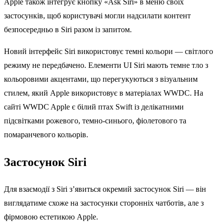
Apple також інтегрує кнопку «Ask Siri» в меню своїх
застосунків, щоб користувачі могли надсилати контент
безпосередньо в Siri разом із запитом.
Новий інтерфейс Siri використовує темні кольори — світлого
режиму не передбачено. Елементи UI Siri мають темне тло з
кольоровими акцентами, що перегукуються з візуальним
стилем, який Apple використовує в матеріалах WWDC. На
сайті WWDC Apple є білий птах Swift із делікатними
підсвітками рожевого, темно-синього, фіолетового та
помаранчевого кольорів.
Застосунок Siri
Для взаємодії з Siri з’явиться окремий застосунок Siri — він
виглядатиме схоже на застосунки сторонніх чатботів, але з
фірмовою естетикою Apple.