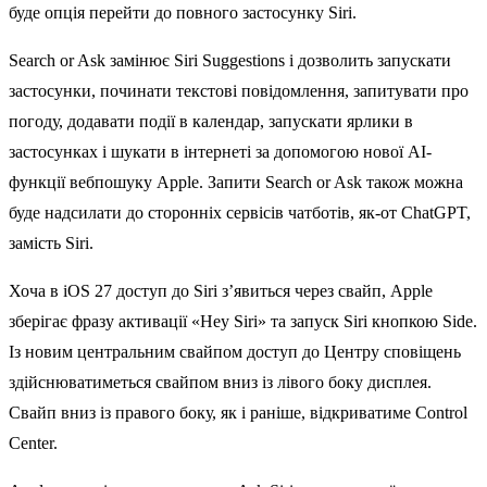
буде опція перейти до повного застосунку Siri.
Search or Ask замінює Siri Suggestions і дозволить запускати
застосунки, починати текстові повідомлення, запитувати про
погоду, додавати події в календар, запускати ярлики в
застосунках і шукати в інтернеті за допомогою нової AI-
функції вебпошуку Apple. Запити Search or Ask також можна
буде надсилати до сторонніх сервісів чатботів, як-от ChatGPT,
замість Siri.
Хоча в iOS 27 доступ до Siri з’явиться через свайп, Apple
зберігає фразу активації «Hey Siri» та запуск Siri кнопкою Side.
Із новим центральним свайпом доступ до Центру сповіщень
здійснюватиметься свайпом вниз із лівого боку дисплея.
Свайп вниз із правого боку, як і раніше, відкриватиме Control
Center.