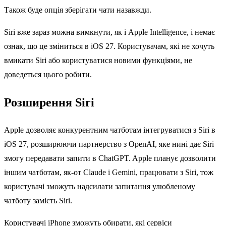
Також буде опція зберігати чати назавжди.
Siri вже зараз можна вимкнути, як і Apple Intelligence, і немає
ознак, що це зміниться в iOS 27. Користувачам, які не хочуть
вмикати Siri або користуватися новими функціями, не
доведеться цього робити.
Розширення Siri
Apple дозволяє конкурентним чатботам інтегруватися з Siri в
iOS 27, розширюючи партнерство з OpenAI, яке нині дає Siri
змогу передавати запити в ChatGPT. Apple планує дозволити
іншим чатботам, як-от Claude і Gemini, працювати з Siri, тож
користувачі зможуть надсилати запитання улюбленому
чатботу замість Siri.
Користувачі iPhone зможуть обирати, які сервіси