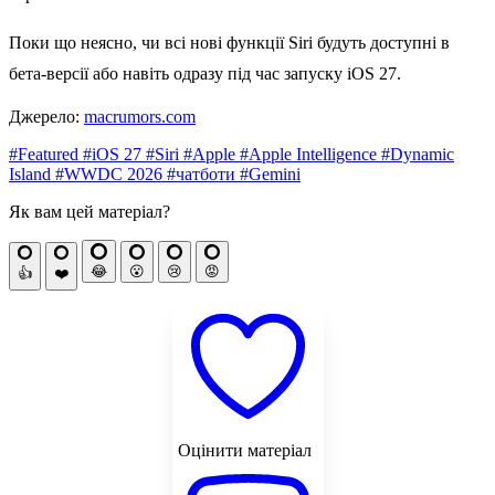
Поки що неясно, чи всі нові функції Siri будуть доступні в
бета-версії або навіть одразу під час запуску iOS 27.
Джерело:
macrumors.com
#Featured
#iOS 27
#Siri
#Apple
#Apple Intelligence
#Dynamic
Island
#WWDC 2026
#чатботи
#Gemini
Як вам цей матеріал?
😂
😮
😢
😡
👍
❤️
Оцінити матеріал