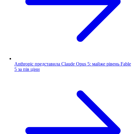
Anthropic представила Claude Opus 5: майже рівень Fable
5 за пів ціни