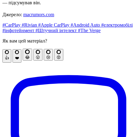
— підсумував він.
Джерело:
macrumors.com
#CarPlay
#Rivian
#Apple CarPlay
#Android Auto
#електромобілі
#інфотейнмент
#Штучний інтелект
#The Verge
Як вам цей матеріал?
😂
😮
😢
😡
👍
❤️