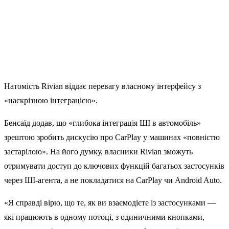
Натомість Rivian віддає перевагу власному інтерфейсу з
«наскрізною інтеграцією».
Бенсаїд додав, що «глибока інтеграція ШІ в автомобіль»
зрештою зробить дискусію про CarPlay у машинах «повністю
застарілою». На його думку, власники Rivian зможуть
отримувати доступ до ключових функцій багатьох застосунків
через ШІ-агента, а не покладатися на CarPlay чи Android Auto.
«Я справді вірю, що те, як ви взаємодієте із застосунками —
які працюють в одному потоці, з одиничними кнопками,