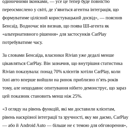
одиничними іконками, — усе це тепер буде повністю
переосмислено у світі, де з’явиться агентна інтеграція, що
формуватиме цілісний користувацький досвід», — пояснив
Бенсаїд. Водночас він визнав, що поява ШІ-агента як
«альтернативного рішення» для застосунків CarPlay
потребуватиме часу.
За словами Бенсаїда, власники Rivian уже дедалі менше
цікавляться CarPlay. Він зазначив, що внутрішня статистика
Rivian показувала: понад 70% клієнтів хотіли CarPlay, коли
їхні авто вперше вийшли на ринок приблизно п’ять років
тому, але нещодавнє опитування нібито демонструє, що зараз
цей показник становить менш ніж 25%.
«З огляду на рівень функцій, які ми доставили клієнтам,
рівень наскрізної інтеграції та зручності, яку ми даємо, CarPlay
— або й Android Auto — більше не є темою для обговорення»,