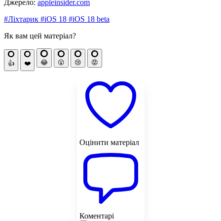
Джерело:
appleinsider.com
#Ліхтарик
#iOS 18
#iOS 18 beta
Як вам цей матеріал?
😂
😮
😢
😡
👍
❤️
Оцінити матеріал
Коментарі