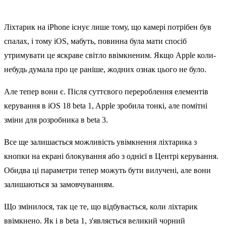
Ліхтарик на iPhone існує лише тому, що камері потрібен був
спалах, і тому iOS, мабуть, повинна була мати спосіб
утримувати це яскраве світло ввімкненим. Якщо Apple коли-
небудь думала про це раніше, жодних ознак цього не було.
Але тепер вони є. Після суттєвого перероблення елементів
керування в iOS 18 beta 1, Apple зробила тонкі, але помітні
зміни для розробника в beta 3.
Все ще залишається можливість увімкнення ліхтарика з
кнопки на екрані блокування або з однієї в Центрі керування.
Обидва ці параметри тепер можуть бути вилучені, але вони
залишаються за замовчуванням.
Що змінилося, так це те, що відбувається, коли ліхтарик
ввімкнено. Як і в beta 1, з'являється великий чорний