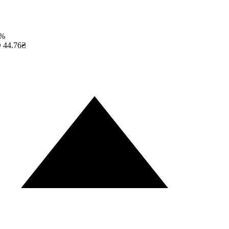
%
44.76₴