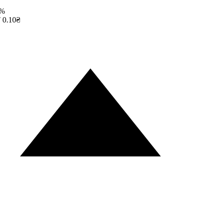
%
0.10₴