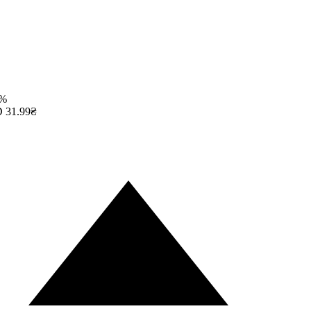
%
31.99₴