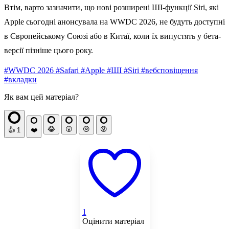
Втім, варто зазначити, що нові розширені ШІ-функції Siri, які
Apple сьогодні анонсувала на WWDC 2026, не будуть доступні
в Європейському Союзі або в Китаї, коли їх випустять у бета-
версії пізніше цього року.
#WWDC 2026
#Safari
#Apple
#ШІ
#Siri
#вебсповіщення
#вкладки
Як вам цей матеріал?
😂
😮
😢
😡
👍
1
❤️
1
Оцінити матеріал