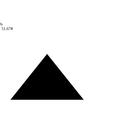
%
51.67₴