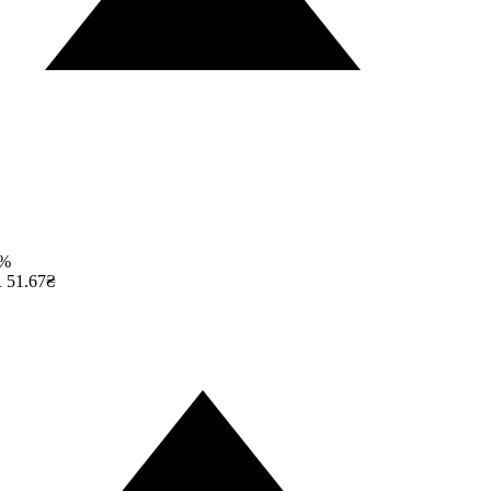
%
51.67₴