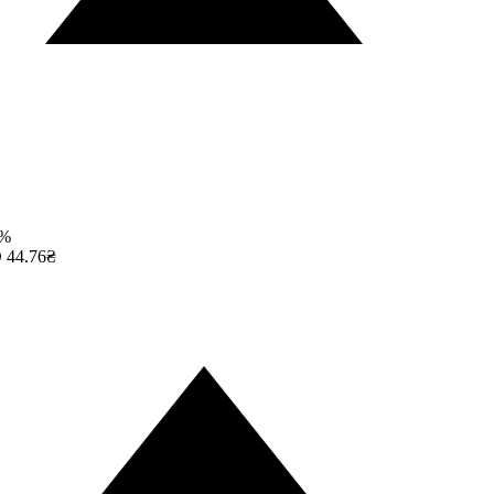
%
44.76₴