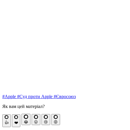
#Apple
#Суд проти Apple
#Євросоюз
Як вам цей матеріал?
😂
😮
😢
😡
👍
❤️