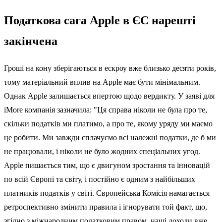
Податкова сага Apple в ЄС нарешті
закінчена
Гроші на кону зберігаються в ескроу вже близько десяти років,
тому матеріальний вплив на Apple має бути мінімальним.
Однак Apple залишається впертою щодо вердикту. У заяві для
iMore компанія зазначила: "Ця справа ніколи не була про те,
скільки податків ми платимо, а про те, якому уряду ми маємо
це робити. Ми завжди сплачуємо всі належні податки, де б ми
не працювали, і ніколи не було жодних спеціальних угод.
Apple пишається тим, що є двигуном зростання та інновацій
по всій Європі та світу, і постійно є одним з найбільших
платників податків у світі. Європейська Комісія намагається
ретроспективно змінити правила і ігнорувати той факт, що,
згідно з міжнародним податковим правом, наші доходи вже