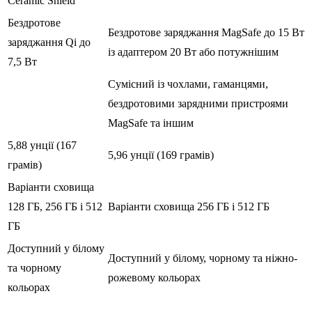
Ceramic Shield
Бездротове
Бездротове заряджання ‌MagSafe‌ до 15 Вт
заряджання Qi до
із адаптером 20 Вт або потужнішим
7,5 Вт
Сумісний із чохлами, гаманцями,
бездротовими зарядними пристроями
‌MagSafe‌ та іншим
5,88 унції (167
5,96 унції (169 грамів)
грамів)
Варіанти сховища
128 ГБ, 256 ГБ і 512
Варіанти сховища 256 ГБ і 512 ГБ
ГБ
Доступний у білому
Доступний у білому, чорному та ніжно-
та чорному
рожевому кольорах
кольорах