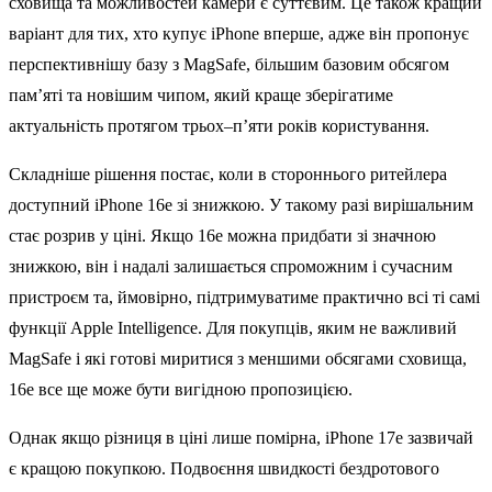
сховища та можливостей камери є суттєвим. Це також кращий
варіант для тих, хто купує ‌iPhone‌ вперше, адже він пропонує
перспективнішу базу з ‌MagSafe‌, більшим базовим обсягом
пам’яті та новішим чипом, який краще зберігатиме
актуальність протягом трьох–п’яти років користування.
Складніше рішення постає, коли в стороннього ритейлера
доступний ‌iPhone‌ 16e зі знижкою. У такому разі вирішальним
стає розрив у ціні. Якщо 16e можна придбати зі значною
знижкою, він і надалі залишається спроможним і сучасним
пристроєм та, ймовірно, підтримуватиме практично всі ті самі
функції Apple Intelligence. Для покупців, яким не важливий
‌MagSafe‌ і які готові миритися з меншими обсягами сховища,
16e все ще може бути вигідною пропозицією.
Однак якщо різниця в ціні лише помірна, ‌iPhone 17e‌ зазвичай
є кращою покупкою. Подвоєння швидкості бездротового