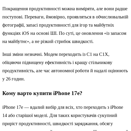
Покращення продуктивності можна виміряти, але вони радше
поступові. Переваги, ймовірно, проявляться в обчислювальній
фотографії, запасі продуктивності для ігор та майбутніх
функціях iOS на основі ШІ. По суті, це оновлення «із запасом
на майбутнє», а не різкий стрибок швидкості.
Інші зміни незначні. Модем переходить із C1 на C1X,
обіцяючи підвищену ефективність і кращу стільникову
продуктивність, але час автономної роботи й надалі оцінюють
у 26 годин.
Кому варто купити iPhone 17e?
‌iPhone 17e‌ — вдалий вибір для всіх, хто переходить з ‌iPhone‌
14 або старішої моделі. Для таких користувачів сукупний
приріст продуктивності, швидкості заряджання, обсягу