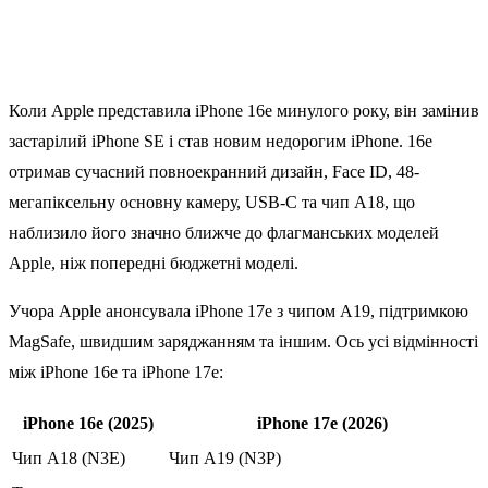
Коли Apple представила ‌iPhone‌ 16e минулого року, він замінив
застарілий ‌iPhone‌ SE і став новим недорогим ‌iPhone‌. 16e
отримав сучасний повноекранний дизайн, Face ID, 48-
мегапіксельну основну камеру, USB‑C та чип A18, що
наблизило його значно ближче до флагманських моделей
Apple, ніж попередні бюджетні моделі.
Учора Apple анонсувала iPhone 17e з чипом A19, підтримкою
MagSafe, швидшим заряджанням та іншим. Ось усі відмінності
між ‌iPhone‌ 16e та ‌iPhone 17e‌:
‌iPhone‌ 16e (2025)
‌iPhone 17e‌ (2026)
Чип A18 (N3E)
Чип A19 (N3P)