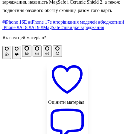
заряджання, наявність ‌MagSafe‌ і Ceramic Shield 2, а також
подвоєння базового обсягу сховища разом того варті.
#iPhone 16E
#iPhone 17e
#порівняння моделей
#бюджетний
iPhone
#A18
#A19
#MagSafe
#швидке заряджання
Як вам цей матеріал?
😂
😮
😢
😡
👍
❤️
Оцінити матеріал