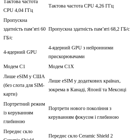
Тактова частота
Тактова частота CPU 4,26 ГГц
CPU 4,04 ГГц
Пропускна
здатність пам’яті 60
Пропускна здатність пам’яті 68,2 ГБ/с
ГБ/с
4-ядерний GPU з нейронними
4-ядерний GPU
прискорювачами
Модем C1
Модем C1X
Лише eSIM у США
Лише eSIM у додаткових країнах,
(без слота для SIM-
зокрема в Канаді, Японії та Мексиці
карти)
Портретний режим
Портрети нового покоління з
із керуванням
керуванням фокусом і глибиною
глибиною
Переднє скло
Переднє скло Ceramic Shield 2