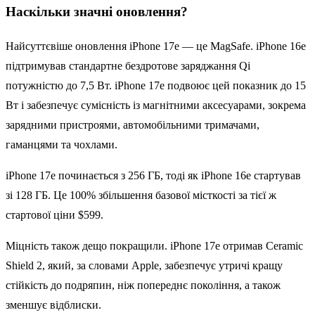
Наскільки значні оновлення?
Найсуттєвіше оновлення ‌iPhone 17e‌ — це ‌MagSafe‌. ‌iPhone‌ 16e
підтримував стандартне бездротове заряджання Qi
потужністю до 7,5 Вт. ‌iPhone 17e‌ подвоює цей показник до 15
Вт і забезпечує сумісність із магнітними аксесуарами, зокрема
зарядними пристроями, автомобільними тримачами,
гаманцями та чохлами.
‌iPhone 17e‌ починається з 256 ГБ, тоді як ‌iPhone‌ 16e стартував
зі 128 ГБ. Це 100% збільшення базової місткості за тієї ж
стартової ціни $599.
Міцність також дещо покращили. ‌iPhone 17e‌ отримав Ceramic
Shield 2, який, за словами Apple, забезпечує утричі кращу
стійкість до подряпин, ніж попереднє покоління, а також
зменшує відблиски.