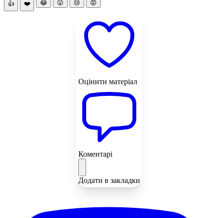
😂
😮
😢
😡
👍
❤️
Оцінити матеріал
Коментарі
Додати в закладки