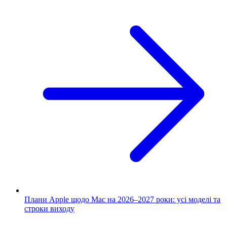
Плани Apple щодо Mac на 2026–2027 роки: усі моделі та
строки виходу