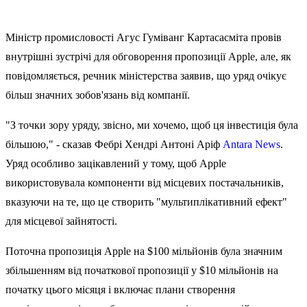
Міністр промисловості Агус Гуміванг Картасасміта провів
внутрішні зустрічі для обговорення пропозиції Apple, але, як
повідомляється, речник міністерства заявив, що уряд очікує
більш значних зобов'язань від компанії.
"З точки зору уряду, звісно, ми хочемо, щоб ця інвестиція була
більшою," - сказав Фебрі Хендрі Антоні Аріф
Antara News
.
Уряд особливо зацікавлений у тому, щоб Apple
використовувала компоненти від місцевих постачальників,
вказуючи на те, що це створить "мультиплікативний ефект"
для місцевої зайнятості.
Поточна пропозиція Apple на $100 мільйонів була значним
збільшенням від початкової пропозиції у $10 мільйонів на
початку цього місяця і включає плани створення