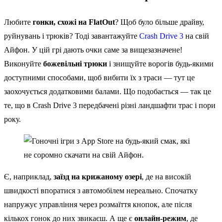
Любите
гонки, схожі на FlatOut
? Щоб було більше драйву,
руйнувань і трюків? Тоді завантажуйте
Crash Drive 3
на свій
Айфон. У цій грі дають очки саме за вищезазначене!
Виконуйте
божевільні трюки
і знищуйте ворогів будь-якими
доступними способами, щоб вибити їх з траси — тут це
заохочується додатковими балами. Що подобається — так це
те, що в Crash Drive 3 передбачені різні ландшафти трас і пори
року.
Є, наприклад,
заїзд на крижаному озері
, де на високій
швидкості впоратися з автомобілем нереально. Спочатку
напружує управління через розмаїття кнопок, але після
кількох гонок до них звикаєш. А ще є
онлайн-режим
, де