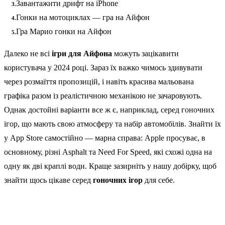
Завантажити дрифт на iPhone
Гонки на мотоциклах — гра на Айфон
Гра Марио гонки на Айфон
Далеко не всі
ігри для Айфона
можуть зацікавити
користувача у 2024 році. Зараз їх важко чимось здивувати
через розмаїття пропозицій, і навіть красива мальована
графіка разом із реалістичною механікою не зачаровують.
Однак достойні варіанти все ж є, наприклад, серед гоночних
ігор, що мають свою атмосферу та набір автомобілів. Знайти їх
у App Store самостійно — марна справа: Apple просуває, в
основному, різні Asphalt та Need For Speed, які схожі одна на
одну як дві краплі води. Краще зазирніть у нашу добірку, щоб
знайти щось цікаве серед
гоночних ігор
для себе.