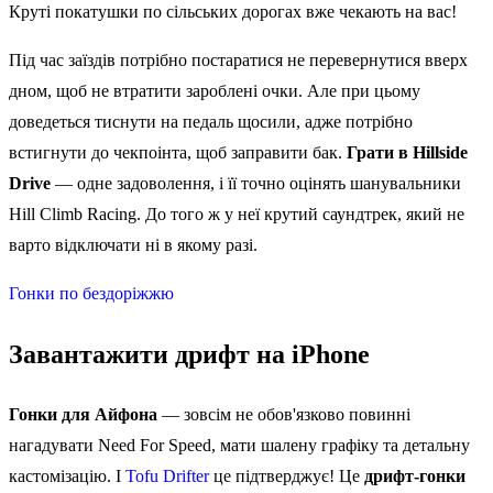
Круті покатушки по сільських дорогах вже чекають на вас!
Під час заїздів потрібно постаратися не перевернутися вверх
дном, щоб не втратити зароблені очки. Але при цьому
доведеться тиснути на педаль щосили, адже потрібно
встигнути до чекпоінта, щоб заправити бак.
Грати в Hillside
Drive
— одне задоволення, і її точно оцінять шанувальники
Hill Climb Racing. До того ж у неї крутий саундтрек, який не
варто відключати ні в якому разі.
Гонки по бездоріжжю
Завантажити дрифт на iPhone
Гонки для Айфона
— зовсім не обов'язково повинні
нагадувати Need For Speed, мати шалену графіку та детальну
кастомізацію. І
Tofu Drifter
це підтверджує! Це
дрифт-гонки