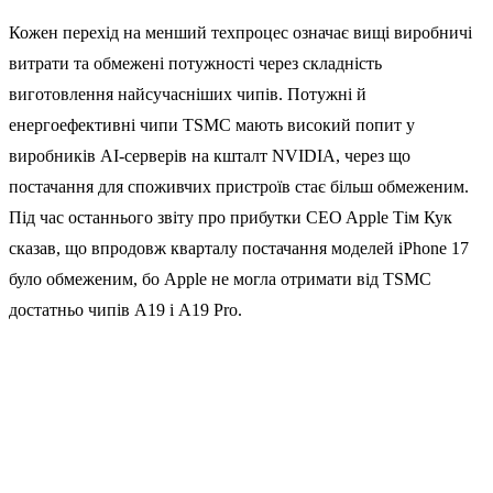
Кожен перехід на менший техпроцес означає вищі виробничі
витрати та обмежені потужності через складність
виготовлення найсучасніших чипів. Потужні й
енергоефективні чипи TSMC мають високий попит у
виробників AI-серверів на кшталт NVIDIA, через що
постачання для споживчих пристроїв стає більш обмеженим.
Під час останнього звіту про прибутки CEO Apple Тім Кук
сказав, що впродовж кварталу постачання моделей iPhone 17
було обмеженим, бо Apple не могла отримати від TSMC
достатньо чипів A19 і A19 Pro.