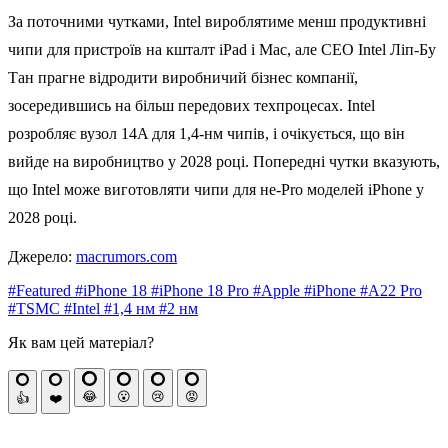
За поточними чутками, Intel вироблятиме менш продуктивні
чипи для пристроїв на кшталт iPad і Mac, але CEO Intel Ліп-Бу
Тан прагне відродити виробничий бізнес компанії,
зосередившись на більш передових техпроцесах. Intel
розробляє вузол 14A для 1,4-нм чипів, і очікується, що він
вийде на виробництво у 2028 році. Попередні чутки вказують,
що Intel може виготовляти чипи для не-Pro моделей iPhone у
2028 році.
Джерело:
macrumors.com
#Featured
#iPhone 18
#iPhone 18 Pro
#Apple
#iPhone
#A22 Pro
#TSMC
#Intel
#1,4 нм
#2 нм
Як вам цей матеріал?
😂
😮
😢
😡
👍
❤️