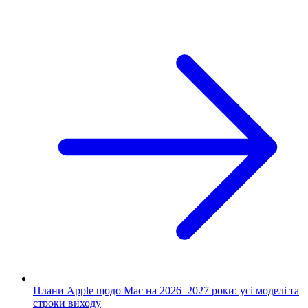
Плани Apple щодо Mac на 2026–2027 роки: усі моделі та
строки виходу