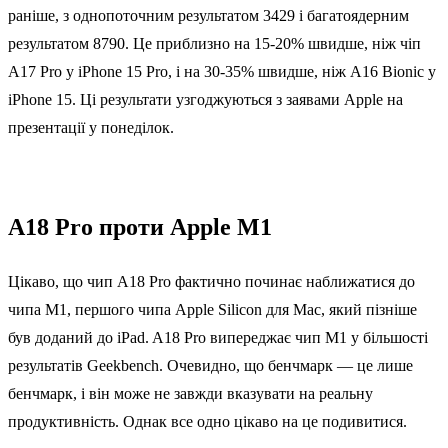
раніше, з однопоточним результатом 3429 і багатоядерним
результатом 8790. Це приблизно на 15-20% швидше, ніж чіп
A17 Pro у iPhone 15 Pro, і на 30-35% швидше, ніж A16 Bionic у
iPhone 15. Ці результати узгоджуються з заявами Apple на
презентації у понеділок.
A18 Pro проти Apple M1
Цікаво, що чип A18 Pro фактично починає наближатися до
чипа M1, першого чипа Apple Silicon для Mac, який пізніше
був доданий до iPad. A18 Pro випереджає чип M1 у більшості
результатів Geekbench. Очевидно, що бенчмарк — це лише
бенчмарк, і він може не завжди вказувати на реальну
продуктивність. Однак все одно цікаво на це подивитися.