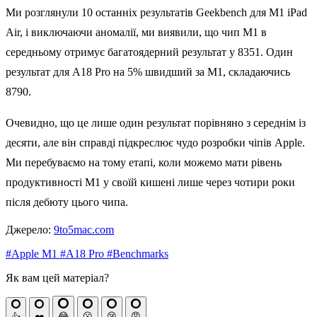
Ми розглянули 10 останніх результатів Geekbench для M1 iPad
Air, і виключаючи аномалії, ми виявили, що чип M1 в
середньому отримує багатоядерний результат у 8351. Один
результат для A18 Pro на 5% швидший за M1, складаючись
8790.
Очевидно, що це лише один результат порівняно з середнім із
десяти, але він справді підкреслює чудо розробки чіпів Apple.
Ми перебуваємо на тому етапі, коли можемо мати рівень
продуктивності M1 у своїй кишені лише через чотири роки
після дебюту цього чипа.
Джерело:
9to5mac.com
#Apple M1
#A18 Pro
#Benchmarks
Як вам цей матеріал?
😂
😮
😢
😡