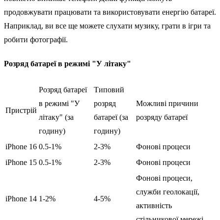
продовжувати працювати та використовувати енергію батареї.
Наприклад, ви все ще можете слухати музику, грати в ігри та
робити фотографії.
Розряд батареї в режимі "У літаку"
Розряд батареї
Типовий
в режимі "У
розряд
Можливі причини
Пристрій
літаку" (за
батареї (за
розряду батареї
годину)
годину)
iPhone 16
0.5-1%
2-3%
Фонові процеси
iPhone 15
0.5-1%
2-3%
Фонові процеси
Фонові процеси,
служби геолокації,
iPhone 14
1-2%
4-5%
активність
стільникової мережі