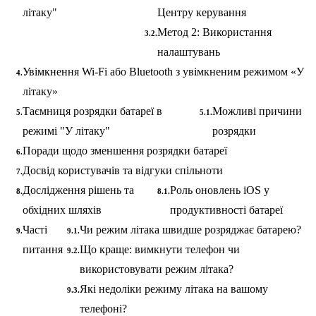
літаку"
Центру керування
Метод 2: Використання
налаштувань
Увімкнення Wi-Fi або Bluetooth з увімкненим режимом «У
літаку»
Таємниця розрядки батареї в
Можливі причини
режимі "У літаку"
розрядки
Поради щодо зменшення розрядки батареї
Досвід користувачів та відгуки спільноти
Дослідження рішень та
Роль оновлень iOS у
обхідних шляхів
продуктивності батареї
Часті
Чи режим літака швидше розряджає батарею?
питання
Що краще: вимкнути телефон чи
використовувати режим літака?
Які недоліки режиму літака на вашому
телефоні?