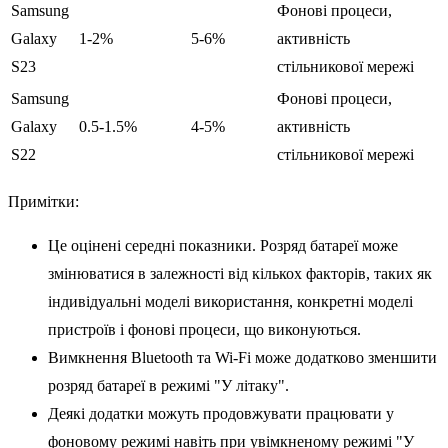
Samsung
Фонові процеси,
Galaxy
1-2%
5-6%
активність
S23
стільникової мережі
Samsung
Фонові процеси,
Galaxy
0.5-1.5%
4-5%
активність
S22
стільникової мережі
Примітки:
Це оцінені середні показники. Розряд батареї може
змінюватися в залежності від кількох факторів, таких як
індивідуальні моделі використання, конкретні моделі
пристроїв і фонові процеси, що виконуються.
Вимкнення Bluetooth та Wi-Fi може додатково зменшити
розряд батареї в режимі "У літаку".
Деякі додатки можуть продовжувати працювати у
фоновому режимі навіть при увімкненому режимі "У