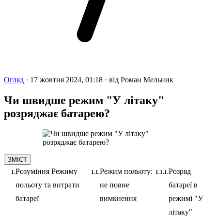
Огляд
·
17 жовтня 2024, 01:18
·
від
Роман Мельник
Чи швидше режим "У літаку"
розряджає батарею?
ЗМІСТ
Розуміння Режиму
Режим польоту:
Розряд
польоту та витрати
не повне
батареї в
батареї
вимкнення
режимі "У
літаку"