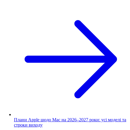
Плани Apple щодо Mac на 2026–2027 роки: усі моделі та
строки виходу