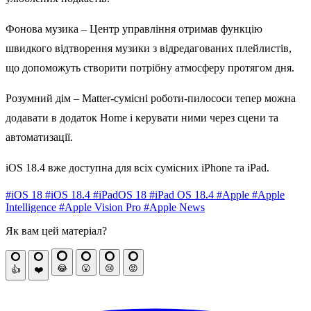
Фонова музика – Центр управління отримав функцію
швидкого відтворення музики з відредагованих плейлистів,
що допоможуть створити потрібну атмосферу протягом дня.
Розумний дім – Matter-сумісні роботи-пилососи тепер можна
додавати в додаток Home і керувати ними через сцени та
автоматизації.
iOS 18.4 вже доступна для всіх сумісних iPhone та iPad.
#iOS 18
#iOS 18.4
#iPadOS 18
#iPad OS 18.4
#Apple
#Apple
Intelligence
#Apple Vision Pro
#Apple News
Як вам цей матеріал?
😂
😮
😢
😡
👍
❤️